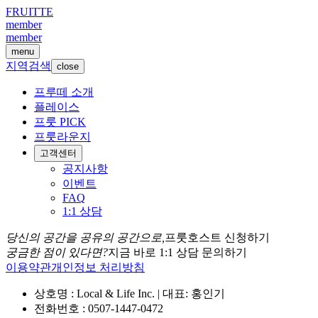
FRUITTE
member
member
menu
지역검색
close
프루떼 소개
플레이스
프룻 PICK
프룻라운지
고객센터
공지사항
이벤트
FAQ
1:1 상담
당신의 공간을 공유의 공간으로,
프룻호스트 신청하기
궁금한 점이 있다면?
지금 바로 1:1 상담 문의하기
이용약관
개인정보 처리방침
상호명 : Local & Life Inc. | 대표: 홍인기
전화번호 : 0507-1447-0472