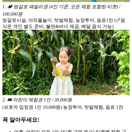
1
.
🏕️ 방갈로 패밀리권 (4인 기준, 모든 체험 포함된 티켓) /
100,000원
방갈로시설, 야외물놀이, 텃밭체험, 농장투어, 음료1잔 (🍗음
식은 개인 별도 준비, 불판&버너 제공, 배달 음식 가능)
2
.
🎟️ 어린이 체험권 1인 / 30,000원
(보호자 입장권 1인 10,000원) 농장투어, 텃밭체험, 음료 1잔
꼭 알아두세요!
어른, 어린이 모두 1인 1티켓 구매 필수! 티켓별 체험 구