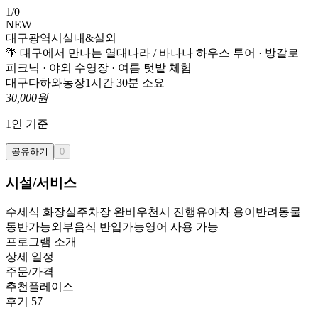
1
/
0
NEW
대구광역시
실내&실외
🌴 대구에서 만나는 열대나라 / 바나나 하우스 투어 · 방갈로
피크닉 · 야외 수영장 · 여름 텃밭 체험
대구다하와농장
1시간 30분 소요
30,000
원
1
인 기준
공유하기
0
시설/서비스
수세식 화장실
주차장 완비
우천시 진행
유아차 용이
반려동물
동반가능
외부음식 반입가능
영어 사용 가능
프로그램 소개
상세 일정
주문/가격
추천플레이스
후기
57