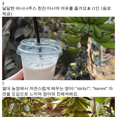
4
달달한 바나나주스 한잔 마시며 여유를 즐겨요🍌 (1인 1음료
제공)
5
열대 농장에서 자연스럽게 배우는 영어! “sticky!”, “harvest” 자
연을 오감으로 느끼며 영어와 친해져봐요.