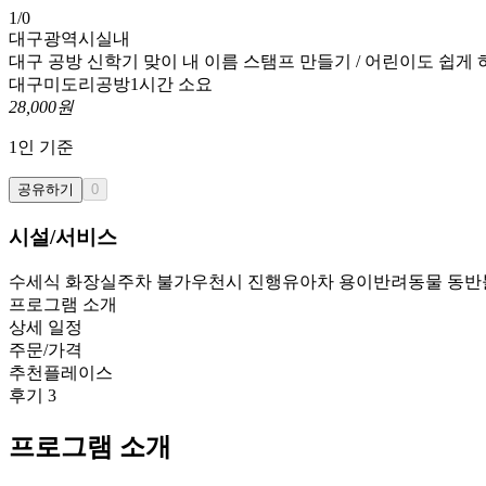
1
/
0
대구광역시
실내
대구 공방 신학기 맞이 내 이름 스탬프 만들기 / 어린이도 쉽게 
대구미도리공방
1시간 소요
28,000
원
1
인 기준
공유하기
0
시설/서비스
수세식 화장실
주차 불가
우천시 진행
유아차 용이
반려동물 동반
프로그램 소개
상세 일정
주문/가격
추천플레이스
후기
3
프로그램 소개