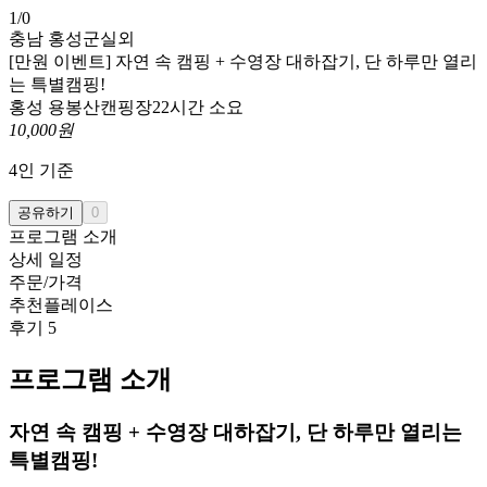
1
/
0
충남 홍성군
실외
[만원 이벤트] 자연 속 캠핑 + 수영장 대하잡기, 단 하루만 열리
는 특별캠핑!
홍성 용봉산캔핑장
22시간 소요
10,000
원
4
인 기준
공유하기
0
프로그램 소개
상세 일정
주문/가격
추천플레이스
후기
5
프로그램 소개
자연 속 캠핑 + 수영장 대하잡기, 단 하루만 열리는
특별캠핑!