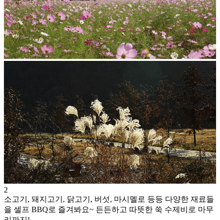
2
소고기, 돼지고기, 닭고기, 버섯, 마시멜로 등등 다양한 재료들
을 셀프 BBQ로 즐겨봐요~ 든든하고 따뜻한 쑥 수제비로 마무
리까지!