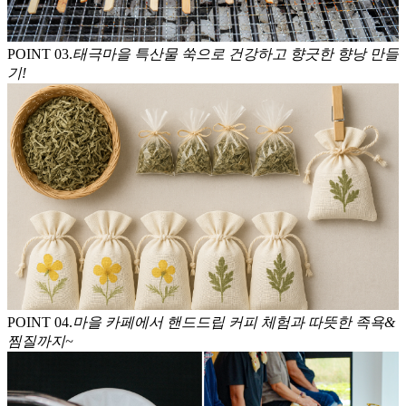
POINT 0
3
.
태극마을 특산물 쑥으로 건강하고 향긋한 향낭 만들
기!
POINT 0
4
.
마을 카페에서 핸드드립 커피 체험과 따뜻한 족욕&
찜질까지~