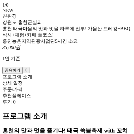
1
/
0
NEW
친환경
강원도 홍천군
실외
홍천 태극마을의 맛과 멋을 하루에 전부! 가을산 트레킹+BBQ
식사+체험+카페 풀코스!
홍천농촌지역관광사업단
5시간 소요
35,000
원
1
인 기준
공유하기
0
프로그램 소개
상세 일정
주문/가격
추천플레이스
후기
0
프로그램 소개
홍천의 맛과 멋을 즐기다! 태극 쑥불축제 with 꼬치