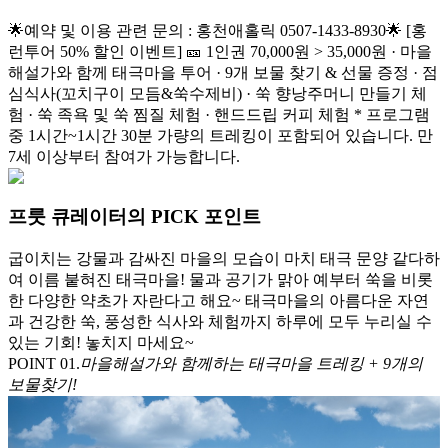
🌟예약 및 이용 관련 문의 : 홍천애홀릭 0507-1433-8930🌟 [홍
런투어 50% 할인 이벤트] 🎫 1인권 70,000원 > 35,000원 · 마을
해설가와 함께 태극마을 투어 · 9개 보물 찾기 & 선물 증정 · 점
심식사(꼬치구이 모듬&쑥수제비) · 쑥 향낭주머니 만들기 체
험 · 쑥 족욕 및 쑥 찜질 체험 · 핸드드립 커피 체험 * 프로그램
중 1시간~1시간 30분 가량의 트레킹이 포함되어 있습니다. 만
7세 이상부터 참여가 가능합니다.
프룻 큐레이터의 PICK 포인트
굽이치는 강물과 감싸진 마을의 모습이 마치 태극 문양 같다하
여 이름 붙혀진 태극마을! 물과 공기가 맑아 예부터 쑥을 비롯
한 다양한 약초가 자란다고 해요~ 태극마을의 아름다운 자연
과 건강한 쑥, 풍성한 식사와 체험까지 하루에 모두 누리실 수
있는 기회! 놓치지 마세요~
POINT 0
1
.
마을해설가와 함께하는 태극마을 트레킹 + 9개의
보물찾기!