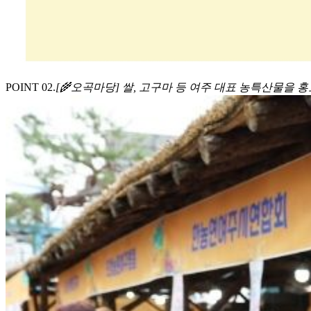
POINT 0
2
.
[🌾오곡마당] 쌀, 고구마 등 여주 대표 농특산물을 