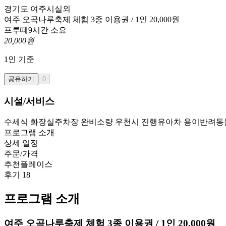
경기도 여주시
실외
여주 오곡나루축제 체험 3종 이용권 / 1인 20,000원
프루떼
9시간 소요
20,000
원
1
인 기준
공유하기
0
시설/서비스
수세식 화장실
주차장 완비
소량 우천시 진행
유아차 용이
반려동
프로그램 소개
상세 일정
주문/가격
추천플레이스
후기
18
프로그램 소개
여주 오곡나루축제 체험 3종 이용권 / 1인 20,000원