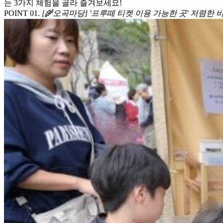
는 3가지 체험을 골라 즐겨보세요!
POINT 0
1
.
[🌾오곡마당] '프루떼 티켓 이용 가능한 곳' 저렴