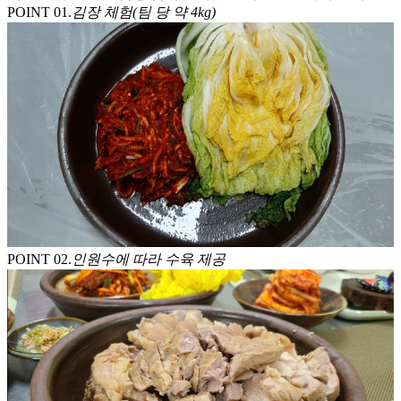
POINT 0
1
.
김장 체험(팀 당 약 4kg)
POINT 0
2
.
인원수에 따라 수육 제공