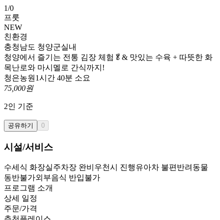
1
/
0
프룻
NEW
친환경
충청남도 청양군
실내
청양에서 즐기는 전통 김장 체험🥬& 맛있는 수육 + 따뜻한 화
목난로와 마시멜로 간식까지!
청은농원
1시간 40분 소요
75,000
원
2
인 기준
공유하기
0
시설/서비스
수세식 화장실
주차장 완비
우천시 진행
유아차 불편
반려동물
동반불가
외부음식 반입불가
프로그램 소개
상세 일정
주문/가격
추천플레이스