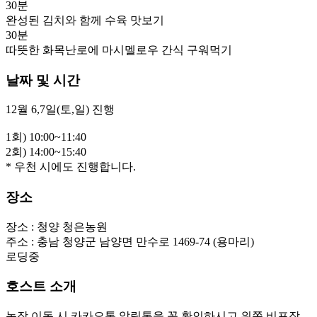
30분
완성된 김치와 함께 수육 맛보기
30분
따뜻한 화목난로에 마시멜로우 간식 구워먹기
날짜 및 시간
12월 6,7일(토,일) 진행

1회) 10:00~11:40

2회) 14:00~15:40
* 우천 시에도 진행합니다.
장소
장소 :
청양 청은농원
주소 :
충남 청양군 남양면 만수로 1469-74 (용마리)
로딩중
호스트 소개
농장 이동 시 카카오톡 알림톡을 꼭 확인하시고 위쪽 비포장