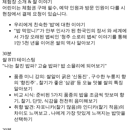
체험장 소개 & 쌀 이야기
어린이는 체험권 구매 필수, 예약 인원과 방문 인원이 다를 시
현장에서 결제 요청이 있습니다.
우리에게 친숙한 '밥'에 대한 이야기
"밥 먹었니?"가 안부 인사가 된 한국인의 정서 와 세계에
서 가장 오래된 볍씨인 '청주 소로리 볍씨' 이야기를 통해
1만 5천 년을 이어온 쌀의 역사 알아보기
30분
쌀 BTI 테이스팅
"나는 찰진 밥파? 고슬 밥파? 밥 소믈리에 되어보기"
품종 미니 강의: 쌀알이 굵은 '신동진' , 구수한 누룽지 향
의 '향진주' , 찰기가 좋은 '삼광' 등 오늘 맛볼 쌀의 특징
알아보기
비교 시식: 준비된 5가지 품종의 밥을 조금씩 맛보며 향
기, 찰기, 단맛, 식감을 천천히 음미해보기
취향 발견: 자포니카(찰기 많음)와 인디카(찰기 적음)의
차이도 느껴보고 , 나에게 가장 맛있게 느껴지는 밥맛을
선택하기
20분