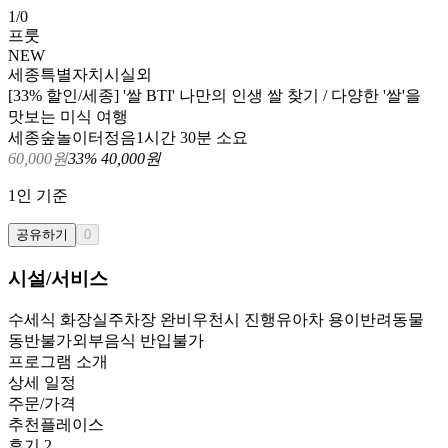
1
/
0
프룻
NEW
세종특별자치시
실외
[33% 할인/세종] '쌀 BTI' 나만의 인생 쌀 찾기 / 다양한 '쌀'을
맛보는 미식 여행
세종숲놀이터정음
1시간 30분 소요
60,000
원
33
%
40,000
원
1
인 기준
공유하기
0
시설/서비스
수세식 화장실
주차장 완비
우천시 진행
유아차 용이
반려동물
동반불가
외부음식 반입불가
프로그램 소개
상세 일정
주문/가격
추천플레이스
후기
2