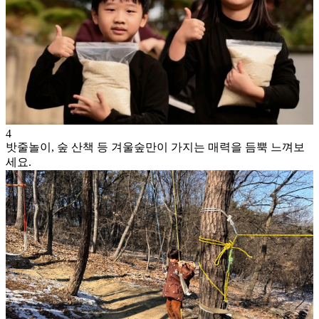
4
밧줄놀이, 숲 산책 등 겨울숲만이 가지는 매력을 듬뿍 느껴보
세요.