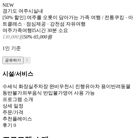
NEW
경기도 여주시
실내
[50% 할인] 여주를 오롯이 담아가는 가족 여행 / 전통쿠킹 · 아
트클래스 · 점심제공 · 강천섬 자유여행
여주가족여행I
5시간 30분 소요
130,000
원
50
%
65,000
원
1
인 기준
공유하기
0
시설/서비스
수세식 화장실
주차장 완비
우천시 진행
유아차 용이
반려동물
동반불가
외부음식 반입불가
영어 사용 가능
프로그램 소개
상세 일정
주문/가격
추천플레이스
후기
0