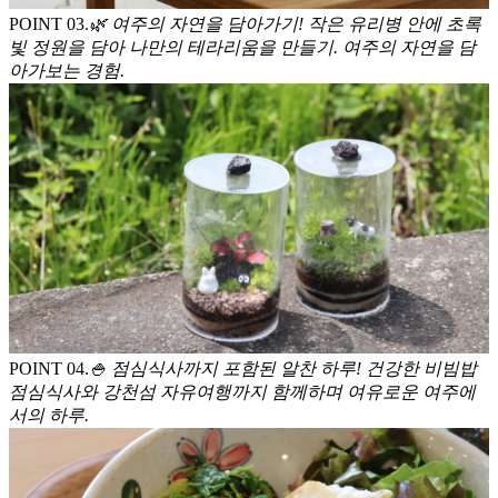
POINT 0
3
.
🌿 여주의 자연을 담아가기! 작은 유리병 안에 초록
빛 정원을 담아 나만의 테라리움을 만들기. 여주의 자연을 담
아가보는 경험.
POINT 0
4
.
🍚 점심식사까지 포함된 알찬 하루! 건강한 비빔밥
점심식사와 강천섬 자유여행까지 함께하며 여유로운 여주에
서의 하루.