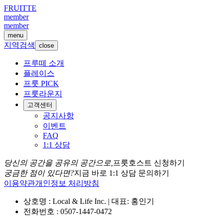
FRUITTE
member
member
menu
지역검색
close
프루떼 소개
플레이스
프룻 PICK
프룻라운지
고객센터
공지사항
이벤트
FAQ
1:1 상담
당신의 공간을 공유의 공간으로,
프룻호스트 신청하기
궁금한 점이 있다면?
지금 바로 1:1 상담 문의하기
이용약관
개인정보 처리방침
상호명 : Local & Life Inc. | 대표: 홍인기
전화번호 : 0507-1447-0472