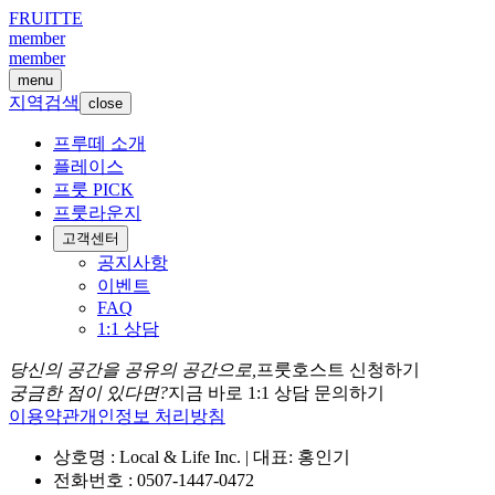
FRUITTE
member
member
menu
지역검색
close
프루떼 소개
플레이스
프룻 PICK
프룻라운지
고객센터
공지사항
이벤트
FAQ
1:1 상담
당신의 공간을 공유의 공간으로,
프룻호스트 신청하기
궁금한 점이 있다면?
지금 바로 1:1 상담 문의하기
이용약관
개인정보 처리방침
상호명 : Local & Life Inc. | 대표: 홍인기
전화번호 : 0507-1447-0472