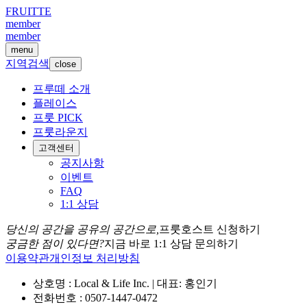
FRUITTE
member
member
menu
지역검색
close
프루떼 소개
플레이스
프룻 PICK
프룻라운지
고객센터
공지사항
이벤트
FAQ
1:1 상담
당신의 공간을 공유의 공간으로,
프룻호스트 신청하기
궁금한 점이 있다면?
지금 바로 1:1 상담 문의하기
이용약관
개인정보 처리방침
상호명 : Local & Life Inc. | 대표: 홍인기
전화번호 : 0507-1447-0472