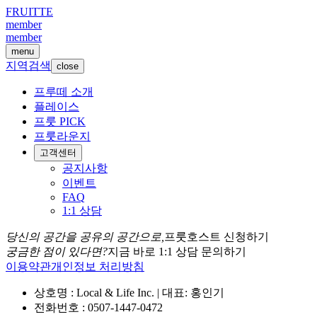
FRUITTE
member
member
menu
지역검색
close
프루떼 소개
플레이스
프룻 PICK
프룻라운지
고객센터
공지사항
이벤트
FAQ
1:1 상담
당신의 공간을 공유의 공간으로,
프룻호스트 신청하기
궁금한 점이 있다면?
지금 바로 1:1 상담 문의하기
이용약관
개인정보 처리방침
상호명 : Local & Life Inc. | 대표: 홍인기
전화번호 : 0507-1447-0472