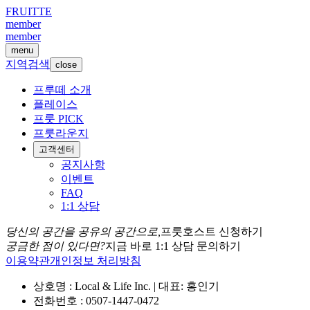
FRUITTE
member
member
menu
지역검색
close
프루떼 소개
플레이스
프룻 PICK
프룻라운지
고객센터
공지사항
이벤트
FAQ
1:1 상담
당신의 공간을 공유의 공간으로,
프룻호스트 신청하기
궁금한 점이 있다면?
지금 바로 1:1 상담 문의하기
이용약관
개인정보 처리방침
상호명 : Local & Life Inc. | 대표: 홍인기
전화번호 : 0507-1447-0472