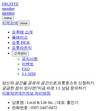
FRUITTE
member
member
menu
지역검색
close
프루떼 소개
플레이스
프룻 PICK
프룻라운지
고객센터
공지사항
이벤트
FAQ
1:1 상담
당신의 공간을 공유의 공간으로,
프룻호스트 신청하기
궁금한 점이 있다면?
지금 바로 1:1 상담 문의하기
이용약관
개인정보 처리방침
상호명 : Local & Life Inc. | 대표: 홍인기
전화번호 : 0507-1447-0472