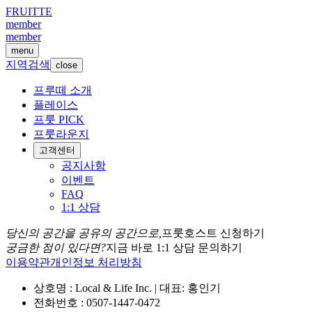
FRUITTE
member
member
menu
지역검색
close
프루떼 소개
플레이스
프룻 PICK
프룻라운지
고객센터
공지사항
이벤트
FAQ
1:1 상담
당신의 공간을 공유의 공간으로,
프룻호스트 신청하기
궁금한 점이 있다면?
지금 바로 1:1 상담 문의하기
이용약관
개인정보 처리방침
상호명 : Local & Life Inc. | 대표: 홍인기
전화번호 : 0507-1447-0472