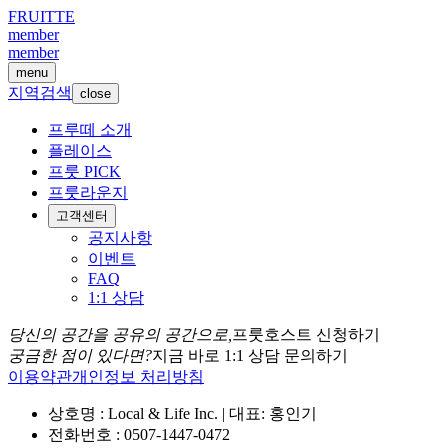
FRUITTE
member
member
menu
지역검색
close
프루떼 소개
플레이스
프룻 PICK
프룻라운지
고객센터
공지사항
이벤트
FAQ
1:1 상담
당신의 공간을 공유의 공간으로,
프룻호스트 신청하기
궁금한 점이 있다면?
지금 바로 1:1 상담 문의하기
이용약관
개인정보 처리방침
상호명 : Local & Life Inc. | 대표: 홍인기
전화번호 : 0507-1447-0472