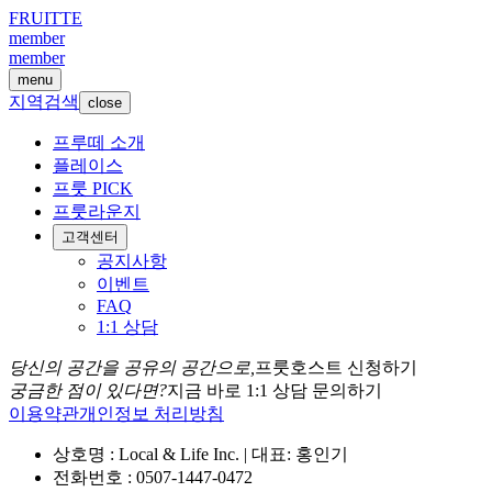
FRUITTE
member
member
menu
지역검색
close
프루떼 소개
플레이스
프룻 PICK
프룻라운지
고객센터
공지사항
이벤트
FAQ
1:1 상담
당신의 공간을 공유의 공간으로,
프룻호스트 신청하기
궁금한 점이 있다면?
지금 바로 1:1 상담 문의하기
이용약관
개인정보 처리방침
상호명 : Local & Life Inc. | 대표: 홍인기
전화번호 : 0507-1447-0472