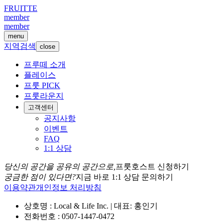
FRUITTE
member
member
menu
지역검색
close
프루떼 소개
플레이스
프룻 PICK
프룻라운지
고객센터
공지사항
이벤트
FAQ
1:1 상담
당신의 공간을 공유의 공간으로,
프룻호스트 신청하기
궁금한 점이 있다면?
지금 바로 1:1 상담 문의하기
이용약관
개인정보 처리방침
상호명 : Local & Life Inc. | 대표: 홍인기
전화번호 : 0507-1447-0472