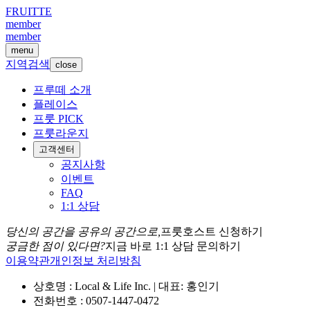
FRUITTE
member
member
menu
지역검색
close
프루떼 소개
플레이스
프룻 PICK
프룻라운지
고객센터
공지사항
이벤트
FAQ
1:1 상담
당신의 공간을 공유의 공간으로,
프룻호스트 신청하기
궁금한 점이 있다면?
지금 바로 1:1 상담 문의하기
이용약관
개인정보 처리방침
상호명 : Local & Life Inc. | 대표: 홍인기
전화번호 : 0507-1447-0472