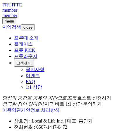
FRUITTE
member
member
menu
지역검색
close
프루떼 소개
플레이스
프룻 PICK
프룻라운지
고객센터
공지사항
이벤트
FAQ
1:1 상담
당신의 공간을 공유의 공간으로,
프룻호스트 신청하기
궁금한 점이 있다면?
지금 바로 1:1 상담 문의하기
이용약관
개인정보 처리방침
상호명 : Local & Life Inc. | 대표: 홍인기
전화번호 : 0507-1447-0472