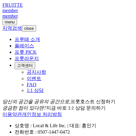
FRUITTE
member
member
menu
지역검색
close
프루떼 소개
플레이스
프룻 PICK
프룻라운지
고객센터
공지사항
이벤트
FAQ
1:1 상담
당신의 공간을 공유의 공간으로,
프룻호스트 신청하기
궁금한 점이 있다면?
지금 바로 1:1 상담 문의하기
이용약관
개인정보 처리방침
상호명 : Local & Life Inc. | 대표: 홍인기
전화번호 : 0507-1447-0472