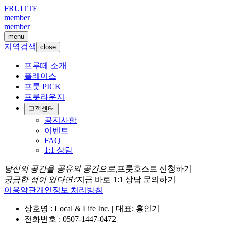
FRUITTE
member
member
menu
지역검색
close
프루떼 소개
플레이스
프룻 PICK
프룻라운지
고객센터
공지사항
이벤트
FAQ
1:1 상담
당신의 공간을 공유의 공간으로,
프룻호스트 신청하기
궁금한 점이 있다면?
지금 바로 1:1 상담 문의하기
이용약관
개인정보 처리방침
상호명 : Local & Life Inc. | 대표: 홍인기
전화번호 : 0507-1447-0472