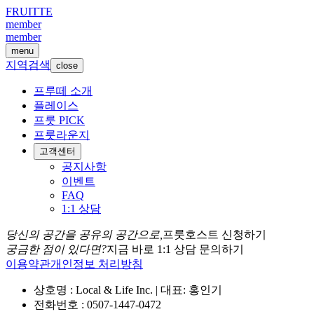
FRUITTE
member
member
menu
지역검색
close
프루떼 소개
플레이스
프룻 PICK
프룻라운지
고객센터
공지사항
이벤트
FAQ
1:1 상담
당신의 공간을 공유의 공간으로,
프룻호스트 신청하기
궁금한 점이 있다면?
지금 바로 1:1 상담 문의하기
이용약관
개인정보 처리방침
상호명 : Local & Life Inc. | 대표: 홍인기
전화번호 : 0507-1447-0472