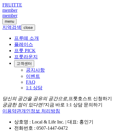
FRUITTE
member
member
menu
지역검색
close
프루떼 소개
플레이스
프룻 PICK
프룻라운지
고객센터
공지사항
이벤트
FAQ
1:1 상담
당신의 공간을 공유의 공간으로,
프룻호스트 신청하기
궁금한 점이 있다면?
지금 바로 1:1 상담 문의하기
이용약관
개인정보 처리방침
상호명 : Local & Life Inc. | 대표: 홍인기
전화번호 : 0507-1447-0472