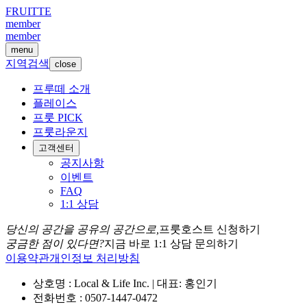
FRUITTE
member
member
menu
지역검색
close
프루떼 소개
플레이스
프룻 PICK
프룻라운지
고객센터
공지사항
이벤트
FAQ
1:1 상담
당신의 공간을 공유의 공간으로,
프룻호스트 신청하기
궁금한 점이 있다면?
지금 바로 1:1 상담 문의하기
이용약관
개인정보 처리방침
상호명 : Local & Life Inc. | 대표: 홍인기
전화번호 : 0507-1447-0472