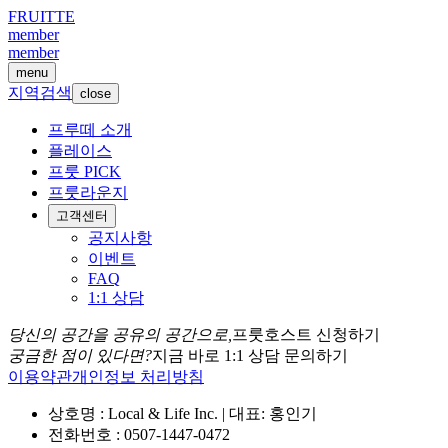
FRUITTE
member
member
menu
지역검색
close
프루떼 소개
플레이스
프룻 PICK
프룻라운지
고객센터
공지사항
이벤트
FAQ
1:1 상담
당신의 공간을 공유의 공간으로,
프룻호스트 신청하기
궁금한 점이 있다면?
지금 바로 1:1 상담 문의하기
이용약관
개인정보 처리방침
상호명 : Local & Life Inc. | 대표: 홍인기
전화번호 : 0507-1447-0472