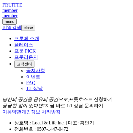
FRUITTE
member
member
menu
지역검색
close
프루떼 소개
플레이스
프룻 PICK
프룻라운지
고객센터
공지사항
이벤트
FAQ
1:1 상담
당신의 공간을 공유의 공간으로,
프룻호스트 신청하기
궁금한 점이 있다면?
지금 바로 1:1 상담 문의하기
이용약관
개인정보 처리방침
상호명 : Local & Life Inc. | 대표: 홍인기
전화번호 : 0507-1447-0472