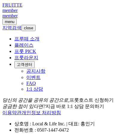
FRUITTE
member
member
menu
지역검색
close
프루떼 소개
플레이스
프룻 PICK
프룻라운지
고객센터
공지사항
이벤트
FAQ
1:1 상담
당신의 공간을 공유의 공간으로,
프룻호스트 신청하기
궁금한 점이 있다면?
지금 바로 1:1 상담 문의하기
이용약관
개인정보 처리방침
상호명 : Local & Life Inc. | 대표: 홍인기
전화번호 : 0507-1447-0472