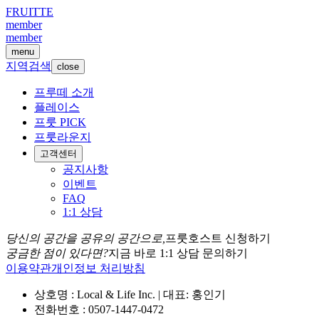
FRUITTE
member
member
menu
지역검색
close
프루떼 소개
플레이스
프룻 PICK
프룻라운지
고객센터
공지사항
이벤트
FAQ
1:1 상담
당신의 공간을 공유의 공간으로,
프룻호스트 신청하기
궁금한 점이 있다면?
지금 바로 1:1 상담 문의하기
이용약관
개인정보 처리방침
상호명 : Local & Life Inc. | 대표: 홍인기
전화번호 : 0507-1447-0472