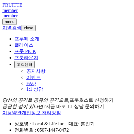
FRUITTE
member
member
menu
지역검색
close
프루떼 소개
플레이스
프룻 PICK
프룻라운지
고객센터
공지사항
이벤트
FAQ
1:1 상담
당신의 공간을 공유의 공간으로,
프룻호스트 신청하기
궁금한 점이 있다면?
지금 바로 1:1 상담 문의하기
이용약관
개인정보 처리방침
상호명 : Local & Life Inc. | 대표: 홍인기
전화번호 : 0507-1447-0472