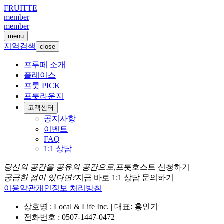
FRUITTE
member
member
menu
지역검색
close
프루떼 소개
플레이스
프룻 PICK
프룻라운지
고객센터
공지사항
이벤트
FAQ
1:1 상담
당신의 공간을 공유의 공간으로,
프룻호스트 신청하기
궁금한 점이 있다면?
지금 바로 1:1 상담 문의하기
이용약관
개인정보 처리방침
상호명 : Local & Life Inc. | 대표: 홍인기
전화번호 : 0507-1447-0472