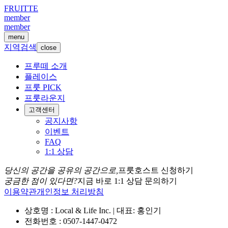
FRUITTE
member
member
menu
지역검색
close
프루떼 소개
플레이스
프룻 PICK
프룻라운지
고객센터
공지사항
이벤트
FAQ
1:1 상담
당신의 공간을 공유의 공간으로,
프룻호스트 신청하기
궁금한 점이 있다면?
지금 바로 1:1 상담 문의하기
이용약관
개인정보 처리방침
상호명 : Local & Life Inc. | 대표: 홍인기
전화번호 : 0507-1447-0472