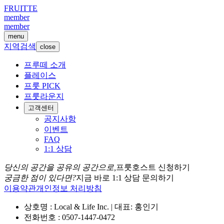
FRUITTE
member
member
menu
지역검색
close
프루떼 소개
플레이스
프룻 PICK
프룻라운지
고객센터
공지사항
이벤트
FAQ
1:1 상담
당신의 공간을 공유의 공간으로,
프룻호스트 신청하기
궁금한 점이 있다면?
지금 바로 1:1 상담 문의하기
이용약관
개인정보 처리방침
상호명 : Local & Life Inc. | 대표: 홍인기
전화번호 : 0507-1447-0472