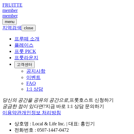
FRUITTE
member
member
menu
지역검색
close
프루떼 소개
플레이스
프룻 PICK
프룻라운지
고객센터
공지사항
이벤트
FAQ
1:1 상담
당신의 공간을 공유의 공간으로,
프룻호스트 신청하기
궁금한 점이 있다면?
지금 바로 1:1 상담 문의하기
이용약관
개인정보 처리방침
상호명 : Local & Life Inc. | 대표: 홍인기
전화번호 : 0507-1447-0472