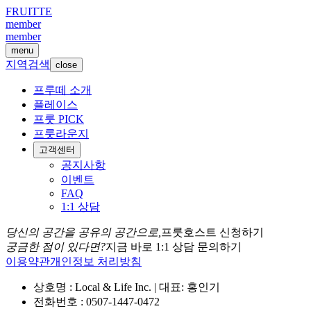
FRUITTE
member
member
menu
지역검색
close
프루떼 소개
플레이스
프룻 PICK
프룻라운지
고객센터
공지사항
이벤트
FAQ
1:1 상담
당신의 공간을 공유의 공간으로,
프룻호스트 신청하기
궁금한 점이 있다면?
지금 바로 1:1 상담 문의하기
이용약관
개인정보 처리방침
상호명 : Local & Life Inc. | 대표: 홍인기
전화번호 : 0507-1447-0472