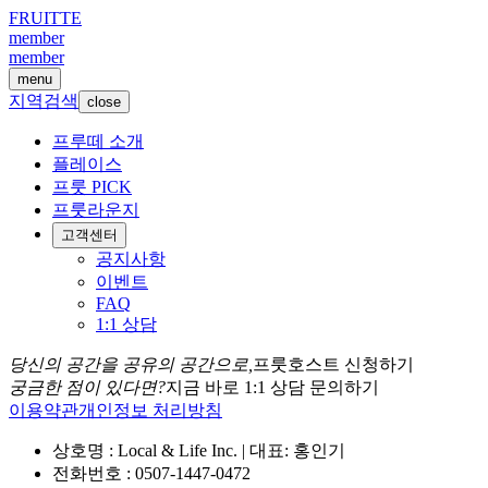
FRUITTE
member
member
menu
지역검색
close
프루떼 소개
플레이스
프룻 PICK
프룻라운지
고객센터
공지사항
이벤트
FAQ
1:1 상담
당신의 공간을 공유의 공간으로,
프룻호스트 신청하기
궁금한 점이 있다면?
지금 바로 1:1 상담 문의하기
이용약관
개인정보 처리방침
상호명 : Local & Life Inc. | 대표: 홍인기
전화번호 : 0507-1447-0472