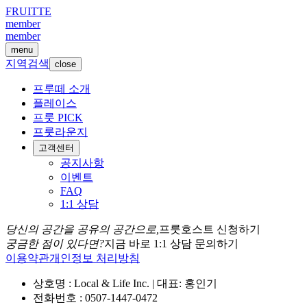
FRUITTE
member
member
menu
지역검색
close
프루떼 소개
플레이스
프룻 PICK
프룻라운지
고객센터
공지사항
이벤트
FAQ
1:1 상담
당신의 공간을 공유의 공간으로,
프룻호스트 신청하기
궁금한 점이 있다면?
지금 바로 1:1 상담 문의하기
이용약관
개인정보 처리방침
상호명 : Local & Life Inc. | 대표: 홍인기
전화번호 : 0507-1447-0472