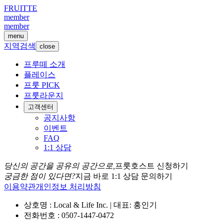
FRUITTE
member
member
menu
지역검색
close
프루떼 소개
플레이스
프룻 PICK
프룻라운지
고객센터
공지사항
이벤트
FAQ
1:1 상담
당신의 공간을 공유의 공간으로,
프룻호스트 신청하기
궁금한 점이 있다면?
지금 바로 1:1 상담 문의하기
이용약관
개인정보 처리방침
상호명 : Local & Life Inc. | 대표: 홍인기
전화번호 : 0507-1447-0472