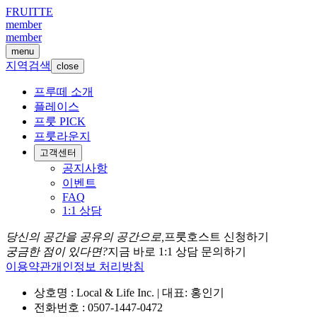
FRUITTE
member
member
menu
지역검색
close
프루떼 소개
플레이스
프룻 PICK
프룻라운지
고객센터
공지사항
이벤트
FAQ
1:1 상담
당신의 공간을 공유의 공간으로,
프룻호스트 신청하기
궁금한 점이 있다면?
지금 바로 1:1 상담 문의하기
이용약관
개인정보 처리방침
상호명 : Local & Life Inc. | 대표: 홍인기
전화번호 : 0507-1447-0472