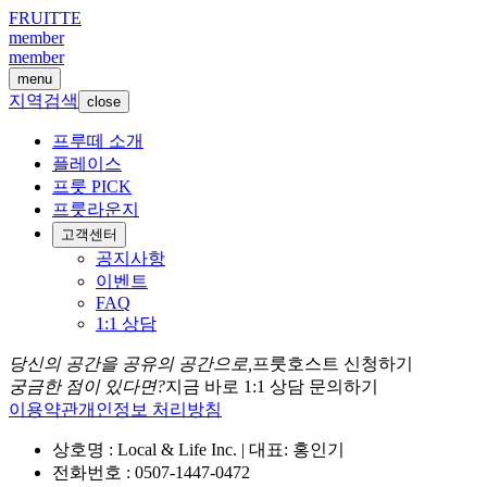
FRUITTE
member
member
menu
지역검색
close
프루떼 소개
플레이스
프룻 PICK
프룻라운지
고객센터
공지사항
이벤트
FAQ
1:1 상담
당신의 공간을 공유의 공간으로,
프룻호스트 신청하기
궁금한 점이 있다면?
지금 바로 1:1 상담 문의하기
이용약관
개인정보 처리방침
상호명 : Local & Life Inc. | 대표: 홍인기
전화번호 : 0507-1447-0472