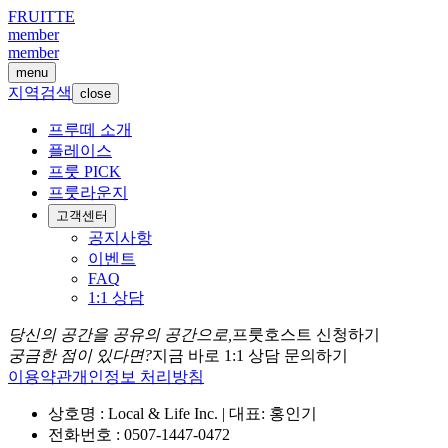
FRUITTE
member
member
menu
지역검색
close
프루떼 소개
플레이스
프룻 PICK
프룻라운지
고객센터
공지사항
이벤트
FAQ
1:1 상담
당신의 공간을 공유의 공간으로,
프룻호스트 신청하기
궁금한 점이 있다면?
지금 바로 1:1 상담 문의하기
이용약관
개인정보 처리방침
상호명 : Local & Life Inc. | 대표: 홍인기
전화번호 : 0507-1447-0472