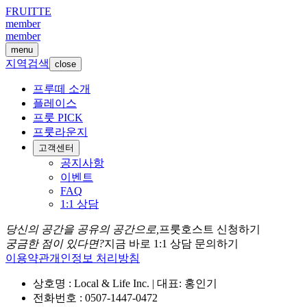
FRUITTE
member
member
menu
지역검색
close
프루떼 소개
플레이스
프룻 PICK
프룻라운지
고객센터
공지사항
이벤트
FAQ
1:1 상담
당신의 공간을 공유의 공간으로,
프룻호스트 신청하기
궁금한 점이 있다면?
지금 바로 1:1 상담 문의하기
이용약관
개인정보 처리방침
상호명 : Local & Life Inc. | 대표: 홍인기
전화번호 : 0507-1447-0472