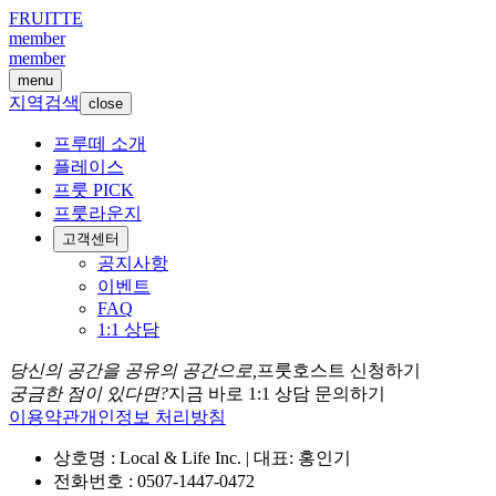
FRUITTE
member
member
menu
지역검색
close
프루떼 소개
플레이스
프룻 PICK
프룻라운지
고객센터
공지사항
이벤트
FAQ
1:1 상담
당신의 공간을 공유의 공간으로,
프룻호스트 신청하기
궁금한 점이 있다면?
지금 바로 1:1 상담 문의하기
이용약관
개인정보 처리방침
상호명 : Local & Life Inc. | 대표: 홍인기
전화번호 : 0507-1447-0472