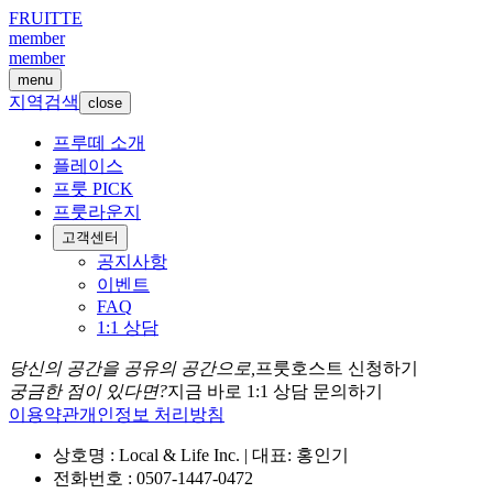
FRUITTE
member
member
menu
지역검색
close
프루떼 소개
플레이스
프룻 PICK
프룻라운지
고객센터
공지사항
이벤트
FAQ
1:1 상담
당신의 공간을 공유의 공간으로,
프룻호스트 신청하기
궁금한 점이 있다면?
지금 바로 1:1 상담 문의하기
이용약관
개인정보 처리방침
상호명 : Local & Life Inc. | 대표: 홍인기
전화번호 : 0507-1447-0472