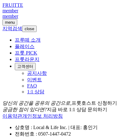
FRUITTE
member
member
menu
지역검색
close
프루떼 소개
플레이스
프룻 PICK
프룻라운지
고객센터
공지사항
이벤트
FAQ
1:1 상담
당신의 공간을 공유의 공간으로,
프룻호스트 신청하기
궁금한 점이 있다면?
지금 바로 1:1 상담 문의하기
이용약관
개인정보 처리방침
상호명 : Local & Life Inc. | 대표: 홍인기
전화번호 : 0507-1447-0472