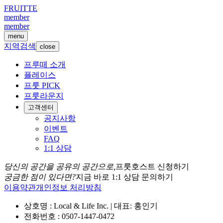
FRUITTE
member
member
menu
지역검색
close
프루떼 소개
플레이스
프룻 PICK
프룻라운지
고객센터
공지사항
이벤트
FAQ
1:1 상담
당신의 공간을 공유의 공간으로,
프룻호스트 신청하기
궁금한 점이 있다면?
지금 바로 1:1 상담 문의하기
이용약관
개인정보 처리방침
상호명 : Local & Life Inc. | 대표: 홍인기
전화번호 : 0507-1447-0472