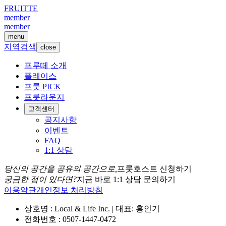
FRUITTE
member
member
menu
지역검색
close
프루떼 소개
플레이스
프룻 PICK
프룻라운지
고객센터
공지사항
이벤트
FAQ
1:1 상담
당신의 공간을 공유의 공간으로,
프룻호스트 신청하기
궁금한 점이 있다면?
지금 바로 1:1 상담 문의하기
이용약관
개인정보 처리방침
상호명 : Local & Life Inc. | 대표: 홍인기
전화번호 : 0507-1447-0472