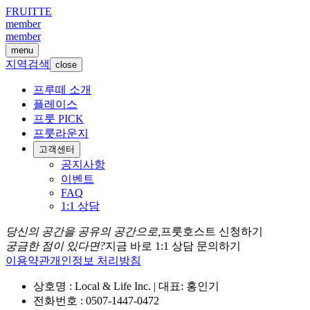
FRUITTE
member
member
menu
지역검색
close
프루떼 소개
플레이스
프룻 PICK
프룻라운지
고객센터
공지사항
이벤트
FAQ
1:1 상담
당신의 공간을 공유의 공간으로,
프룻호스트 신청하기
궁금한 점이 있다면?
지금 바로 1:1 상담 문의하기
이용약관
개인정보 처리방침
상호명 : Local & Life Inc. | 대표: 홍인기
전화번호 : 0507-1447-0472