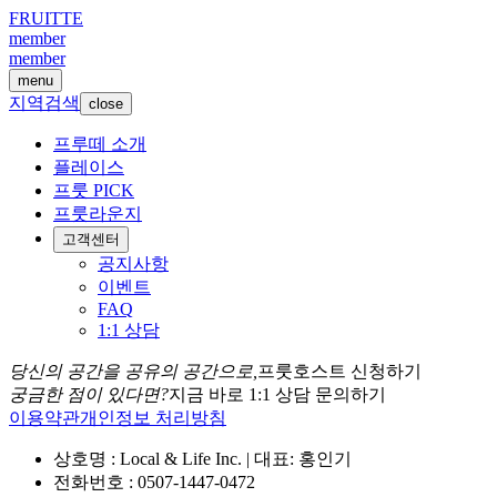
FRUITTE
member
member
menu
지역검색
close
프루떼 소개
플레이스
프룻 PICK
프룻라운지
고객센터
공지사항
이벤트
FAQ
1:1 상담
당신의 공간을 공유의 공간으로,
프룻호스트 신청하기
궁금한 점이 있다면?
지금 바로 1:1 상담 문의하기
이용약관
개인정보 처리방침
상호명 : Local & Life Inc. | 대표: 홍인기
전화번호 : 0507-1447-0472